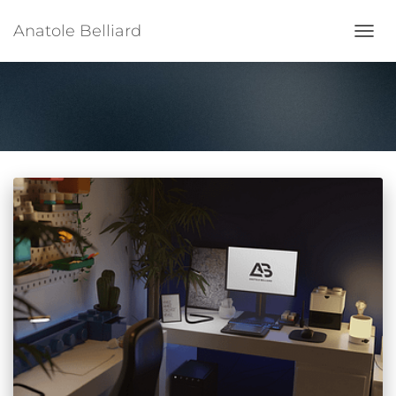
Anatole Belliard
Ouvrir