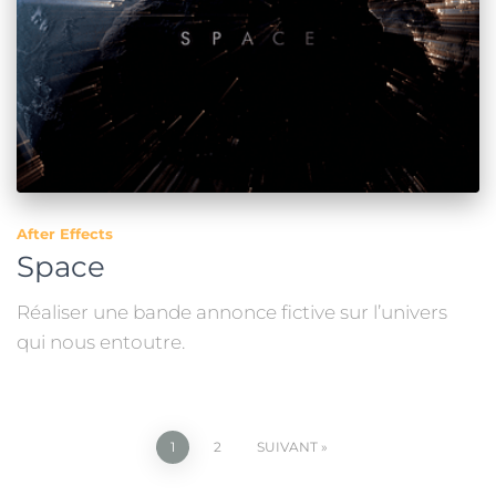
After Effects
Space
Réaliser une bande annonce fictive sur l’univers
qui nous entoutre.
1
2
SUIVANT