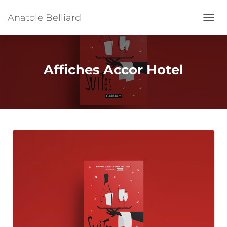
Anatole Belliard
Ouvrir
Affiches Accor Hotel