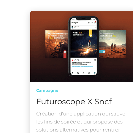
Campagne
Futuroscope X Sncf
Création d'une application qui sauve
les fins de soirée et qui propose des
solutions alternatives pour rentrer