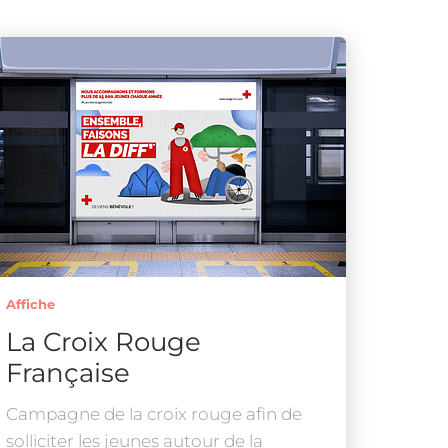
Affiche
La Croix Rouge
Française
Campagne de la croix rouge afin de
solliciter les jeunes autour de la