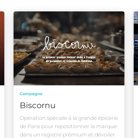
Campagne
Biscornu
Opération spéciale à la grande épicerie
de Paris pour repositionner la marque
dans un registre prémium et dévoiler