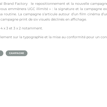
al Brand Factory le repositionnement et la nouvelle campag
vous emmènera UGC illimité » : la signature et la campagne exp
e sa routine. La campagne s’articule autour d’un film cinéma d’u
e campagne print de six visuels déclinés en affichage.
: 4 x 3 et 3 x 2 notamment.
ipalement sur la typographie et la mise au conformité pour un con
CAMPAGNE