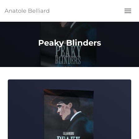
Anatole Belliard
Ouvrir
Peaky Blinders