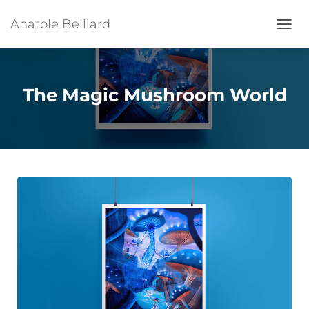
Anatole Belliard
Ouvrir
The Magic Mushroom World