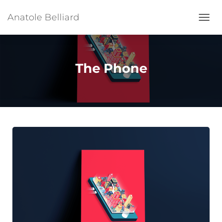
Anatole Belliard
Ouvrir
The Phone