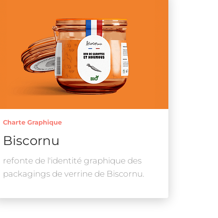
Charte Graphique
Biscornu
refonte de l'identité graphique des
packagings de verrine de Biscornu.