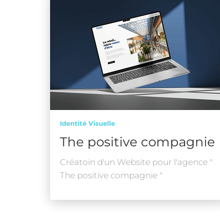
Identité Visuelle
The positive compagnie
Créatoin d'un Website pour l'agence "
The positive compagnie "