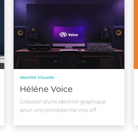
Identité Visuelle
Héléne Voice
Création d'une identité graphique
pour une comédienne voix off