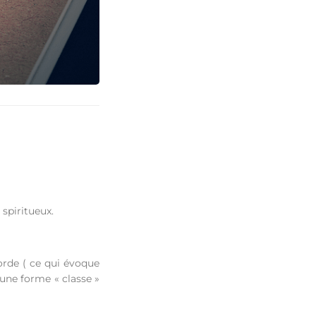
 spiritueux.
orde ( ce qui évoque
 une forme « classe »