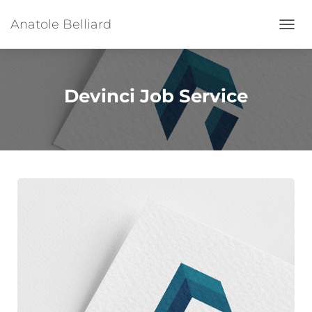
Anatole Belliard
Ouvrir
Devinci Job Service